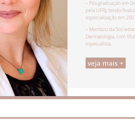
– Pós-graduação em De
pela UFRJ, tendo finali
especialização em 200
– Membro da Sociedade
Dermatologia, com títu
especialista.
veja mais +