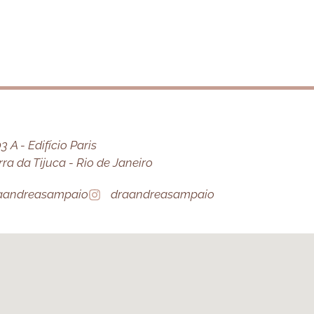
 A - Edifício Paris
a da Tijuca - Rio de Janeiro
aandreasampaio
draandreasampaio