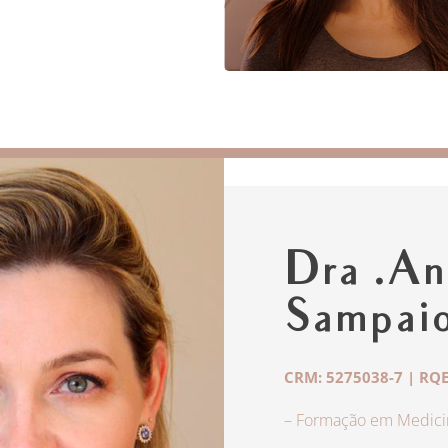
Dra .An
Sampai
CRM: 5275038-7 | RQE
– Formação em Medicin