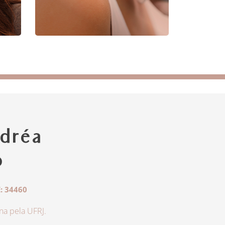
dréa
o
: 34460
a pela UFRJ.