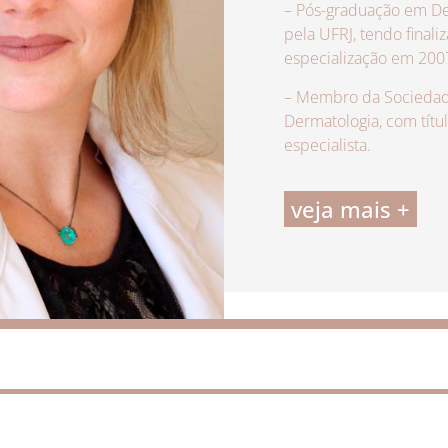
– Pós-graduação em De
pela UFRJ, tendo finali
especialização em 200
– Membro da Sociedade
Dermatologia, com títu
especialista.
veja mais +