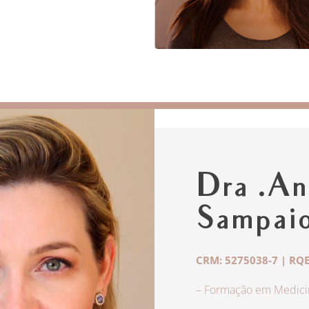
Dra .An
Sampai
CRM: 5275038-7 | RQE
– Formação em Medicin