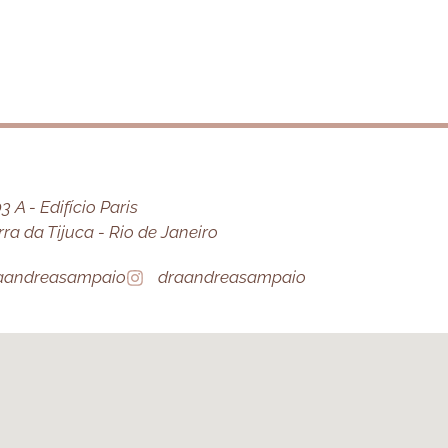
 A - Edifício Paris
a da Tijuca - Rio de Janeiro
aandreasampaio
draandreasampaio