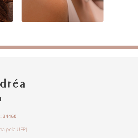
dréa
o
: 34460
a pela UFRJ.