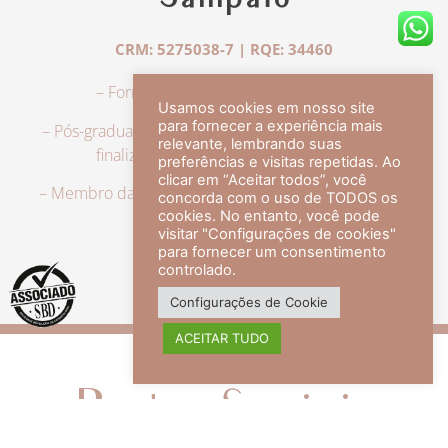
Sampaio
CRM: 5275038-7 | RQE: 34460
– Formação em Medicina pela UFRJ.
Usamos cookies em nosso site
para fornecer a experiência mais
– Pós-graduação em Dermatologia pela UFRJ, tendo
relevante, lembrando suas
finalizado a especialização em 2007.
preferências e visitas repetidas. Ao
clicar em “Aceitar todos”, você
– Membro da Sociedade Brasileira de Dermatologia,
concorda com o uso de TODOS os
com título de especialista.
cookies. No entanto, você pode
visitar "Configurações de cookies"
para fornecer um consentimento
controlado.
veja mais +
Configurações de Cookie
ACEITAR TUDO
Redes Sociais