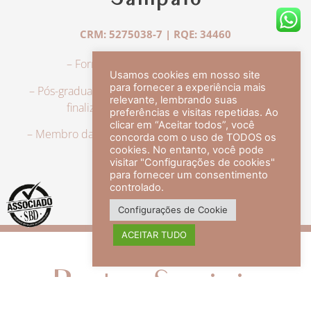
Sampaio
CRM: 5275038-7 | RQE: 34460
– Formação em Medicina pela UFRJ.
Usamos cookies em nosso site
para fornecer a experiência mais
– Pós-graduação em Dermatologia pela UFRJ, tendo
relevante, lembrando suas
finalizado a especialização em 2007.
preferências e visitas repetidas. Ao
clicar em “Aceitar todos”, você
– Membro da Sociedade Brasileira de Dermatologia,
concorda com o uso de TODOS os
com título de especialista.
cookies. No entanto, você pode
visitar "Configurações de cookies"
para fornecer um consentimento
controlado.
veja mais +
Configurações de Cookie
ACEITAR TUDO
Redes Sociais