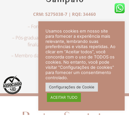
Sampaio
CRM: 5275038-7 | RQE: 34460
– Formação em Medicina pela UFRJ.
Usamos cookies em nosso site
para fornecer a experiência mais
– Pós-graduação em Dermatologia pela UFRJ, tendo
relevante, lembrando suas
finalizado a especialização em 2007.
preferências e visitas repetidas. Ao
clicar em “Aceitar todos”, você
– Membro da Sociedade Brasileira de Dermatologia,
concorda com o uso de TODOS os
com título de especialista.
cookies. No entanto, você pode
visitar "Configurações de cookies"
para fornecer um consentimento
controlado.
veja mais +
Configurações de Cookie
ACEITAR TUDO
Redes Sociais