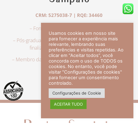
Sampaio
CRM: 5275038-7 | RQE: 34460
– Formação em Medicina pela UFRJ.
Usamos cookies em nosso site
para fornecer a experiência mais
– Pós-graduação em Dermatologia pela UFRJ, tendo
relevante, lembrando suas
finalizado a especialização em 2007.
preferências e visitas repetidas. Ao
clicar em “Aceitar todos”, você
– Membro da Sociedade Brasileira de Dermatologia,
concorda com o uso de TODOS os
com título de especialista.
cookies. No entanto, você pode
visitar "Configurações de cookies"
para fornecer um consentimento
controlado.
veja mais +
Configurações de Cookie
ACEITAR TUDO
Redes Sociais