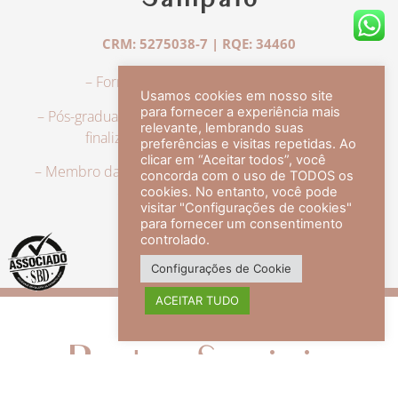
Sampaio
CRM: 5275038-7 | RQE: 34460
– Formação em Medicina pela UFRJ.
Usamos cookies em nosso site
para fornecer a experiência mais
– Pós-graduação em Dermatologia pela UFRJ, tendo
relevante, lembrando suas
finalizado a especialização em 2007.
preferências e visitas repetidas. Ao
clicar em “Aceitar todos”, você
– Membro da Sociedade Brasileira de Dermatologia,
concorda com o uso de TODOS os
com título de especialista.
cookies. No entanto, você pode
visitar "Configurações de cookies"
para fornecer um consentimento
controlado.
veja mais +
Configurações de Cookie
ACEITAR TUDO
Redes Sociais