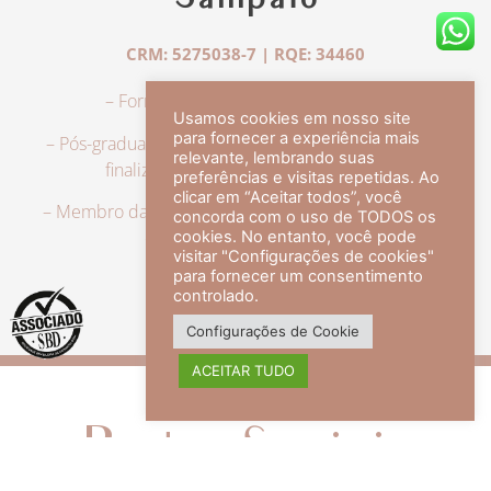
Sampaio
CRM: 5275038-7 | RQE: 34460
– Formação em Medicina pela UFRJ.
Usamos cookies em nosso site
para fornecer a experiência mais
– Pós-graduação em Dermatologia pela UFRJ, tendo
relevante, lembrando suas
finalizado a especialização em 2007.
preferências e visitas repetidas. Ao
clicar em “Aceitar todos”, você
– Membro da Sociedade Brasileira de Dermatologia,
concorda com o uso de TODOS os
com título de especialista.
cookies. No entanto, você pode
visitar "Configurações de cookies"
para fornecer um consentimento
controlado.
veja mais +
Configurações de Cookie
ACEITAR TUDO
Redes Sociais