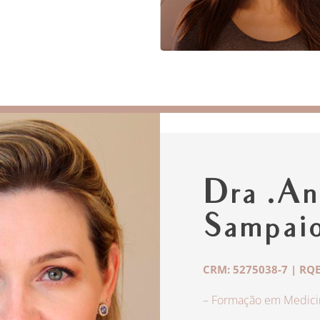
Dra .An
Sampai
CRM: 5275038-7 | RQE
– Formação em Medicin