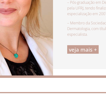
– Pós-graduação em De
pela UFRJ, tendo finali
especialização em 200
– Membro da Sociedade
Dermatologia, com títu
especialista.
veja mais +