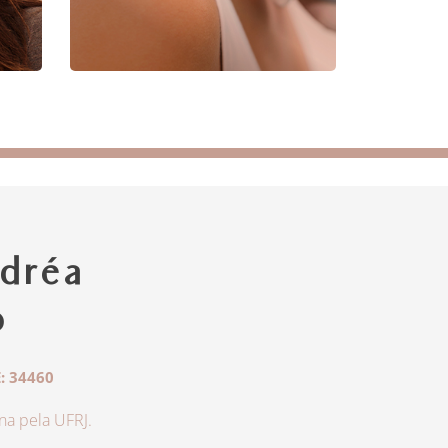
dréa
o
: 34460
a pela UFRJ.