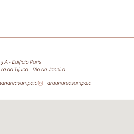
 A - Edifício Paris
a da Tijuca - Rio de Janeiro
aandreasampaio
draandreasampaio