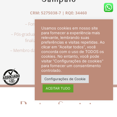
Sampaio
CRM: 5275038-7 | RQE: 34460
– Formação em Medicina pela UFRJ.
Usamos cookies em nosso site
para fornecer a experiência mais
– Pós-graduação em Dermatologia pela UFRJ, tendo
relevante, lembrando suas
finalizado a especialização em 2007.
preferências e visitas repetidas. Ao
clicar em “Aceitar todos”, você
– Membro da Sociedade Brasileira de Dermatologia,
concorda com o uso de TODOS os
com título de especialista.
cookies. No entanto, você pode
visitar "Configurações de cookies"
para fornecer um consentimento
controlado.
veja mais +
Configurações de Cookie
ACEITAR TUDO
Redes Sociais