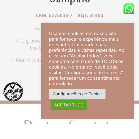
Sampaio
CRM: 5275038-7 | RQE: 34460
– Formação em Medicina pela UFRJ.
Usamos cookies em nosso site
para fornecer a experiência mais
– Pós-graduação em Dermatologia pela UFRJ, tendo
relevante, lembrando suas
finalizado a especialização em 2007.
preferências e visitas repetidas. Ao
clicar em “Aceitar todos”, você
– Membro da Sociedade Brasileira de Dermatologia,
concorda com o uso de TODOS os
com título de especialista.
cookies. No entanto, você pode
visitar "Configurações de cookies"
para fornecer um consentimento
controlado.
veja mais +
Configurações de Cookie
ACEITAR TUDO
Redes Sociais