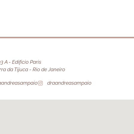
 A - Edifício Paris
a da Tijuca - Rio de Janeiro
aandreasampaio
draandreasampaio