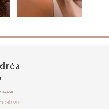
dréa
o
: 34460
a pela UFRJ.