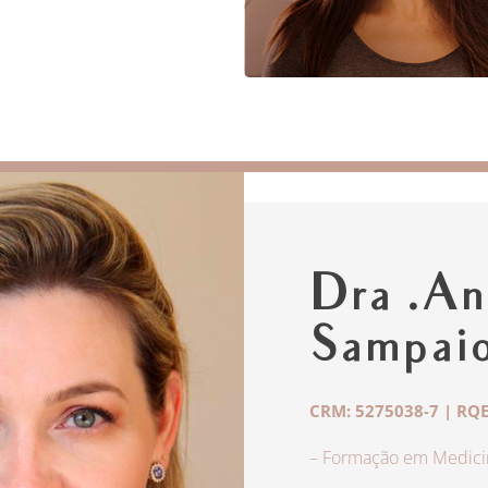
Dra .An
Sampai
CRM: 5275038-7 | RQE
– Formação em Medicin