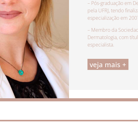
– Pós-graduação em De
pela UFRJ, tendo finali
especialização em 200
– Membro da Sociedade
Dermatologia, com títu
especialista.
veja mais +