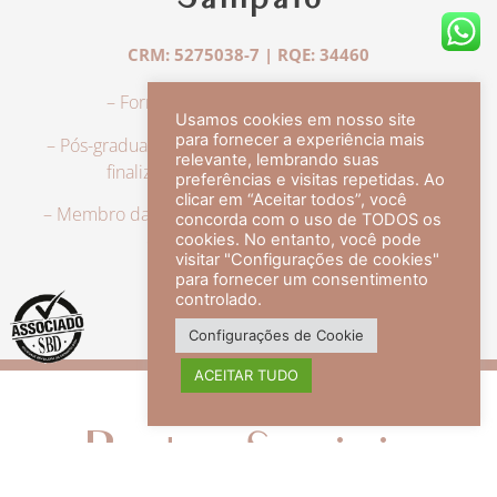
Sampaio
CRM: 5275038-7 | RQE: 34460
– Formação em Medicina pela UFRJ.
Usamos cookies em nosso site
para fornecer a experiência mais
– Pós-graduação em Dermatologia pela UFRJ, tendo
relevante, lembrando suas
finalizado a especialização em 2007.
preferências e visitas repetidas. Ao
clicar em “Aceitar todos”, você
– Membro da Sociedade Brasileira de Dermatologia,
concorda com o uso de TODOS os
com título de especialista.
cookies. No entanto, você pode
visitar "Configurações de cookies"
para fornecer um consentimento
controlado.
veja mais +
Configurações de Cookie
ACEITAR TUDO
Redes Sociais