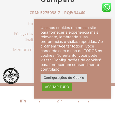
Sampaio
CRM: 5275038-7 | RQE: 34460
– Formação em Medicina pela UFRJ.
Usamos cookies em nosso site
para fornecer a experiência mais
– Pós-graduação em Dermatologia pela UFRJ, tendo
relevante, lembrando suas
finalizado a especialização em 2007.
preferências e visitas repetidas. Ao
clicar em “Aceitar todos”, você
– Membro da Sociedade Brasileira de Dermatologia,
concorda com o uso de TODOS os
com título de especialista.
cookies. No entanto, você pode
visitar "Configurações de cookies"
para fornecer um consentimento
controlado.
veja mais +
Configurações de Cookie
ACEITAR TUDO
Redes Sociais