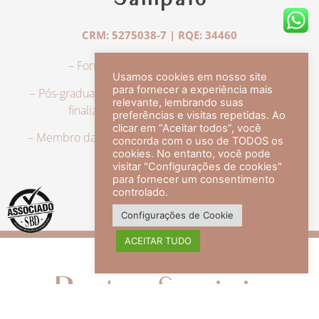
Sampaio
CRM: 5275038-7 | RQE: 34460
– Formação em Medicina pela UFRJ.
Usamos cookies em nosso site
para fornecer a experiência mais
– Pós-graduação em Dermatologia pela UFRJ, tendo
relevante, lembrando suas
finalizado a especialização em 2007.
preferências e visitas repetidas. Ao
clicar em “Aceitar todos”, você
– Membro da Sociedade Brasileira de Dermatologia,
concorda com o uso de TODOS os
com título de especialista.
cookies. No entanto, você pode
visitar "Configurações de cookies"
para fornecer um consentimento
controlado.
veja mais +
Configurações de Cookie
ACEITAR TUDO
Redes Sociais