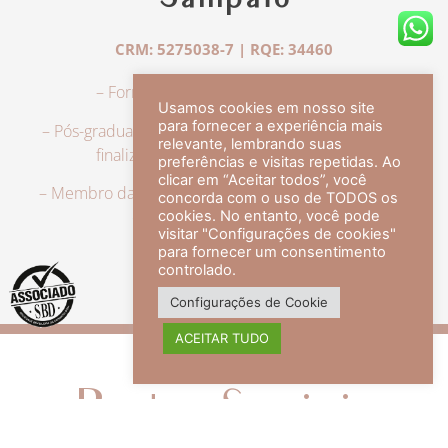
Sampaio
CRM: 5275038-7 | RQE: 34460
– Formação em Medicina pela UFRJ.
Usamos cookies em nosso site
para fornecer a experiência mais
– Pós-graduação em Dermatologia pela UFRJ, tendo
relevante, lembrando suas
finalizado a especialização em 2007.
preferências e visitas repetidas. Ao
clicar em “Aceitar todos”, você
– Membro da Sociedade Brasileira de Dermatologia,
concorda com o uso de TODOS os
com título de especialista.
cookies. No entanto, você pode
visitar "Configurações de cookies"
para fornecer um consentimento
controlado.
veja mais +
Configurações de Cookie
ACEITAR TUDO
Redes Sociais