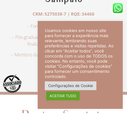
Sampaio
CRM: 5275038-7 | RQE: 34460
– Formação em Medicina pela UFRJ.
Usamos cookies em nosso site
para fornecer a experiência mais
– Pós-graduação em Dermatologia pela UFRJ, tendo
relevante, lembrando suas
finalizado a especialização em 2007.
preferências e visitas repetidas. Ao
clicar em “Aceitar todos”, você
– Membro da Sociedade Brasileira de Dermatologia,
concorda com o uso de TODOS os
com título de especialista.
cookies. No entanto, você pode
visitar "Configurações de cookies"
para fornecer um consentimento
controlado.
veja mais +
Configurações de Cookie
ACEITAR TUDO
Redes Sociais