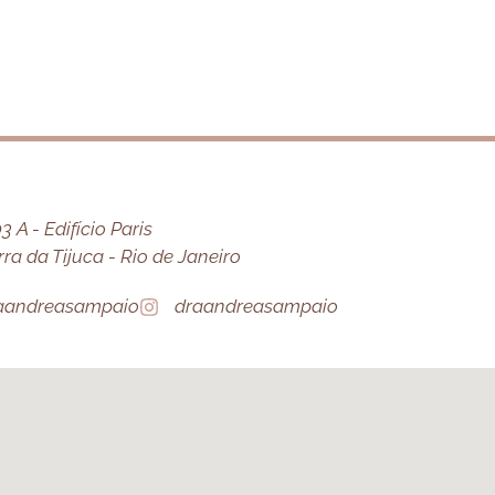
 A - Edifício Paris
a da Tijuca - Rio de Janeiro
aandreasampaio
draandreasampaio