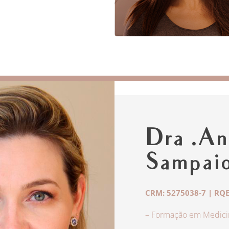
Dra .An
Sampai
CRM: 5275038-7 | RQE
– Formação em Medicin