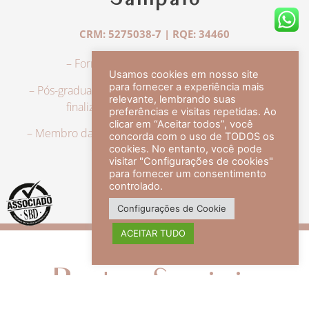
Sampaio
CRM: 5275038-7 | RQE: 34460
– Formação em Medicina pela UFRJ.
Usamos cookies em nosso site
para fornecer a experiência mais
– Pós-graduação em Dermatologia pela UFRJ, tendo
relevante, lembrando suas
finalizado a especialização em 2007.
preferências e visitas repetidas. Ao
clicar em “Aceitar todos”, você
– Membro da Sociedade Brasileira de Dermatologia,
concorda com o uso de TODOS os
com título de especialista.
cookies. No entanto, você pode
visitar "Configurações de cookies"
para fornecer um consentimento
controlado.
veja mais +
Configurações de Cookie
ACEITAR TUDO
Redes Sociais