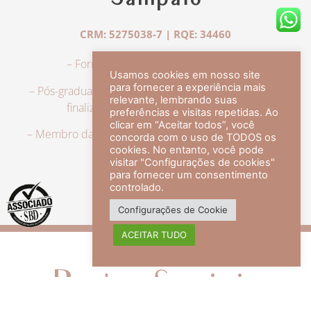
Sampaio
CRM: 5275038-7 | RQE: 34460
– Formação em Medicina pela UFRJ.
Usamos cookies em nosso site
para fornecer a experiência mais
– Pós-graduação em Dermatologia pela UFRJ, tendo
relevante, lembrando suas
finalizado a especialização em 2007.
preferências e visitas repetidas. Ao
clicar em “Aceitar todos”, você
– Membro da Sociedade Brasileira de Dermatologia,
concorda com o uso de TODOS os
com título de especialista.
cookies. No entanto, você pode
visitar "Configurações de cookies"
para fornecer um consentimento
controlado.
veja mais +
Configurações de Cookie
ACEITAR TUDO
Redes Sociais