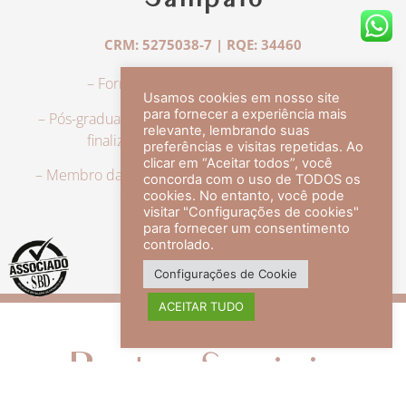
Sampaio
CRM: 5275038-7 | RQE: 34460
– Formação em Medicina pela UFRJ.
Usamos cookies em nosso site
para fornecer a experiência mais
– Pós-graduação em Dermatologia pela UFRJ, tendo
relevante, lembrando suas
finalizado a especialização em 2007.
preferências e visitas repetidas. Ao
clicar em “Aceitar todos”, você
– Membro da Sociedade Brasileira de Dermatologia,
concorda com o uso de TODOS os
com título de especialista.
cookies. No entanto, você pode
visitar "Configurações de cookies"
para fornecer um consentimento
controlado.
veja mais +
Configurações de Cookie
ACEITAR TUDO
Redes Sociais