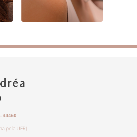
dréa
o
: 34460
a pela UFRJ.