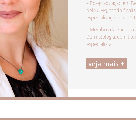
– Pós-graduação em De
pela UFRJ, tendo finali
especialização em 200
– Membro da Sociedade
Dermatologia, com títu
especialista.
veja mais +