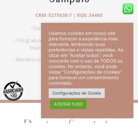
Sampaio
CRM: 5275038-7 | RQE: 34460
– Formação em Medicina pela UFRJ.
Usamos cookies em nosso site
para fornecer a experiência mais
– Pós-graduação em Dermatologia pela UFRJ, tendo
relevante, lembrando suas
finalizado a especialização em 2007.
preferências e visitas repetidas. Ao
clicar em “Aceitar todos”, você
– Membro da Sociedade Brasileira de Dermatologia,
concorda com o uso de TODOS os
com título de especialista.
cookies. No entanto, você pode
visitar "Configurações de cookies"
para fornecer um consentimento
controlado.
veja mais +
Configurações de Cookie
ACEITAR TUDO
Redes Sociais