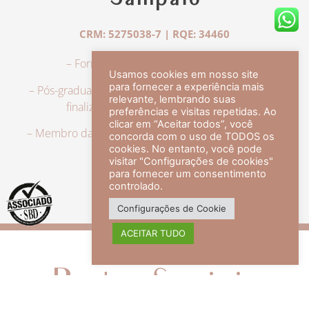
Sampaio
CRM: 5275038-7 | RQE: 34460
– Formação em Medicina pela UFRJ.
Usamos cookies em nosso site
para fornecer a experiência mais
– Pós-graduação em Dermatologia pela UFRJ, tendo
relevante, lembrando suas
finalizado a especialização em 2007.
preferências e visitas repetidas. Ao
clicar em “Aceitar todos”, você
– Membro da Sociedade Brasileira de Dermatologia,
concorda com o uso de TODOS os
com título de especialista.
cookies. No entanto, você pode
visitar "Configurações de cookies"
para fornecer um consentimento
controlado.
veja mais +
Configurações de Cookie
ACEITAR TUDO
Redes Sociais