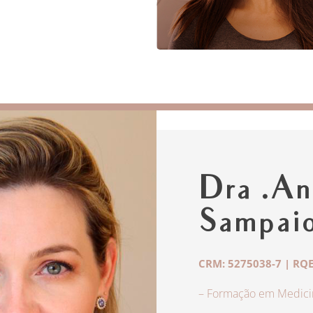
Dra .An
Sampai
CRM: 5275038-7 | RQE
– Formação em Medicin