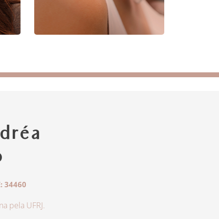
dréa
o
: 34460
a pela UFRJ.