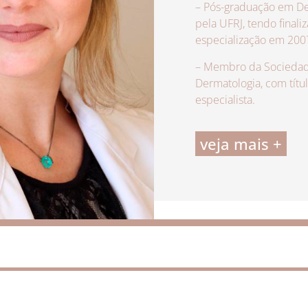
– Pós-graduação em De
pela UFRJ, tendo finali
especialização em 200
– Membro da Sociedade
Dermatologia, com títu
especialista.
veja mais +