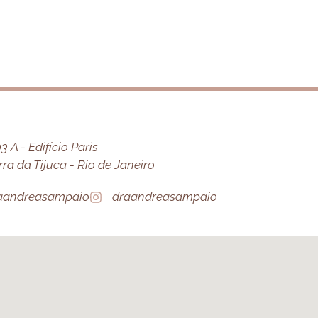
 A - Edifício Paris
a da Tijuca - Rio de Janeiro
aandreasampaio
draandreasampaio