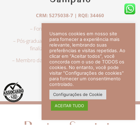
Sampaio
CRM: 5275038-7 | RQE: 34460
– Formação em Medicina pela UFRJ.
Usamos cookies em nosso site
para fornecer a experiência mais
– Pós-graduação em Dermatologia pela UFRJ, tendo
relevante, lembrando suas
finalizado a especialização em 2007.
preferências e visitas repetidas. Ao
clicar em “Aceitar todos”, você
– Membro da Sociedade Brasileira de Dermatologia,
concorda com o uso de TODOS os
com título de especialista.
cookies. No entanto, você pode
visitar "Configurações de cookies"
para fornecer um consentimento
controlado.
veja mais +
Configurações de Cookie
ACEITAR TUDO
Redes Sociais