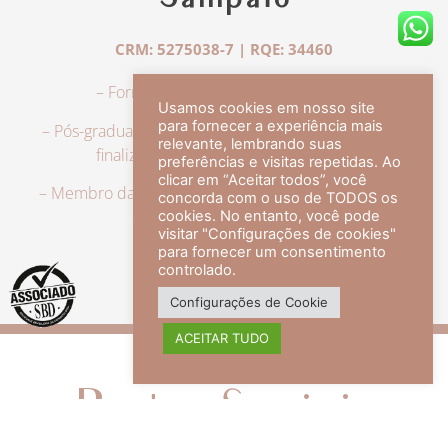
Sampaio
CRM: 5275038-7 | RQE: 34460
– Formação em Medicina pela UFRJ.
Usamos cookies em nosso site
para fornecer a experiência mais
– Pós-graduação em Dermatologia pela UFRJ, tendo
relevante, lembrando suas
finalizado a especialização em 2007.
preferências e visitas repetidas. Ao
clicar em “Aceitar todos”, você
– Membro da Sociedade Brasileira de Dermatologia,
concorda com o uso de TODOS os
com título de especialista.
cookies. No entanto, você pode
visitar "Configurações de cookies"
para fornecer um consentimento
controlado.
veja mais +
Configurações de Cookie
ACEITAR TUDO
Redes Sociais