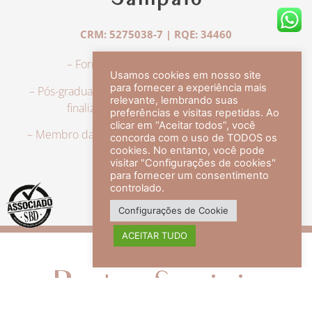
Sampaio
CRM: 5275038-7 | RQE: 34460
– Formação em Medicina pela UFRJ.
Usamos cookies em nosso site
para fornecer a experiência mais
– Pós-graduação em Dermatologia pela UFRJ, tendo
relevante, lembrando suas
finalizado a especialização em 2007.
preferências e visitas repetidas. Ao
clicar em “Aceitar todos”, você
– Membro da Sociedade Brasileira de Dermatologia,
concorda com o uso de TODOS os
com título de especialista.
cookies. No entanto, você pode
visitar "Configurações de cookies"
para fornecer um consentimento
controlado.
veja mais +
Configurações de Cookie
ACEITAR TUDO
Redes Sociais