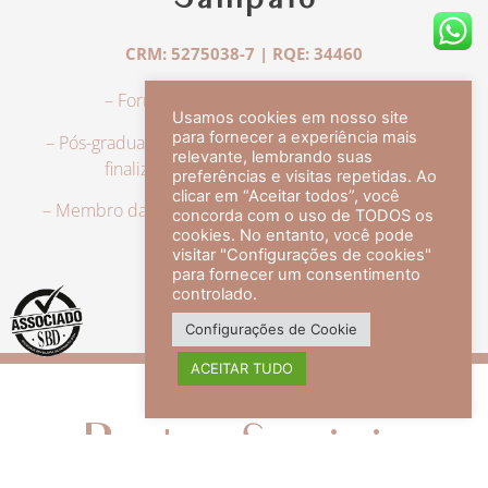
Sampaio
CRM: 5275038-7 | RQE: 34460
– Formação em Medicina pela UFRJ.
Usamos cookies em nosso site
para fornecer a experiência mais
– Pós-graduação em Dermatologia pela UFRJ, tendo
relevante, lembrando suas
finalizado a especialização em 2007.
preferências e visitas repetidas. Ao
clicar em “Aceitar todos”, você
– Membro da Sociedade Brasileira de Dermatologia,
concorda com o uso de TODOS os
com título de especialista.
cookies. No entanto, você pode
visitar "Configurações de cookies"
para fornecer um consentimento
controlado.
veja mais +
Configurações de Cookie
ACEITAR TUDO
Redes Sociais