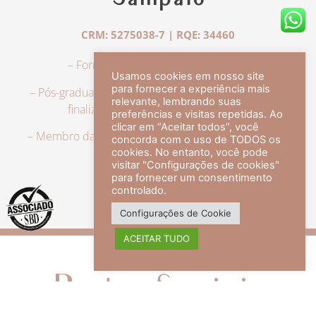
Sampaio
CRM: 5275038-7 | RQE: 34460
– Formação em Medicina pela UFRJ.
Usamos cookies em nosso site
para fornecer a experiência mais
– Pós-graduação em Dermatologia pela UFRJ, tendo
relevante, lembrando suas
finalizado a especialização em 2007.
preferências e visitas repetidas. Ao
clicar em “Aceitar todos”, você
– Membro da Sociedade Brasileira de Dermatologia,
concorda com o uso de TODOS os
com título de especialista.
cookies. No entanto, você pode
visitar "Configurações de cookies"
para fornecer um consentimento
controlado.
veja mais +
Configurações de Cookie
ACEITAR TUDO
Redes Sociais