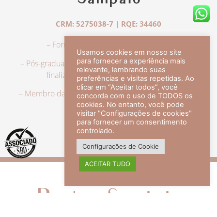
Sampaio
CRM: 5275038-7 | RQE: 34460
– Formação em Medicina pela UFRJ.
Usamos cookies em nosso site
para fornecer a experiência mais
– Pós-graduação em Dermatologia pela UFRJ, tendo
relevante, lembrando suas
finalizado a especialização em 2007.
preferências e visitas repetidas. Ao
clicar em “Aceitar todos”, você
– Membro da Sociedade Brasileira de Dermatologia,
concorda com o uso de TODOS os
com título de especialista.
cookies. No entanto, você pode
visitar "Configurações de cookies"
para fornecer um consentimento
controlado.
veja mais +
Configurações de Cookie
ACEITAR TUDO
Redes Sociais