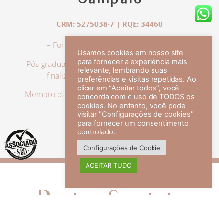
Sampaio
CRM: 5275038-7 | RQE: 34460
– Formação em Medicina pela UFRJ.
Usamos cookies em nosso site
para fornecer a experiência mais
– Pós-graduação em Dermatologia pela UFRJ, tendo
relevante, lembrando suas
finalizado a especialização em 2007.
preferências e visitas repetidas. Ao
clicar em “Aceitar todos”, você
– Membro da Sociedade Brasileira de Dermatologia,
concorda com o uso de TODOS os
com título de especialista.
cookies. No entanto, você pode
visitar "Configurações de cookies"
para fornecer um consentimento
controlado.
veja mais +
Configurações de Cookie
ACEITAR TUDO
Redes Sociais