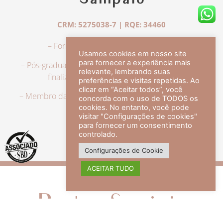
Sampaio
CRM: 5275038-7 | RQE: 34460
– Formação em Medicina pela UFRJ.
Usamos cookies em nosso site
para fornecer a experiência mais
– Pós-graduação em Dermatologia pela UFRJ, tendo
relevante, lembrando suas
finalizado a especialização em 2007.
preferências e visitas repetidas. Ao
clicar em “Aceitar todos”, você
– Membro da Sociedade Brasileira de Dermatologia,
concorda com o uso de TODOS os
com título de especialista.
cookies. No entanto, você pode
visitar "Configurações de cookies"
para fornecer um consentimento
controlado.
veja mais +
Configurações de Cookie
ACEITAR TUDO
Redes Sociais