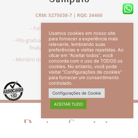
Sampaio
CRM: 5275038-7 | RQE: 34460
– Formação em Medicina pela UFRJ.
Usamos cookies em nosso site
para fornecer a experiência mais
– Pós-graduação em Dermatologia pela UFRJ, tendo
relevante, lembrando suas
finalizado a especialização em 2007.
preferências e visitas repetidas. Ao
clicar em “Aceitar todos”, você
– Membro da Sociedade Brasileira de Dermatologia,
concorda com o uso de TODOS os
com título de especialista.
cookies. No entanto, você pode
visitar "Configurações de cookies"
para fornecer um consentimento
controlado.
veja mais +
Configurações de Cookie
ACEITAR TUDO
Redes Sociais