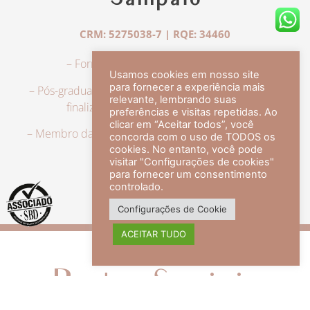
Sampaio
CRM: 5275038-7 | RQE: 34460
– Formação em Medicina pela UFRJ.
Usamos cookies em nosso site
para fornecer a experiência mais
– Pós-graduação em Dermatologia pela UFRJ, tendo
relevante, lembrando suas
finalizado a especialização em 2007.
preferências e visitas repetidas. Ao
clicar em “Aceitar todos”, você
– Membro da Sociedade Brasileira de Dermatologia,
concorda com o uso de TODOS os
com título de especialista.
cookies. No entanto, você pode
visitar "Configurações de cookies"
para fornecer um consentimento
controlado.
veja mais +
Configurações de Cookie
ACEITAR TUDO
Redes Sociais