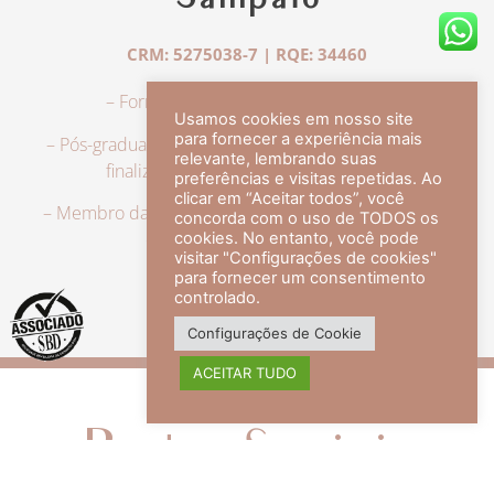
Sampaio
CRM: 5275038-7 | RQE: 34460
– Formação em Medicina pela UFRJ.
Usamos cookies em nosso site
para fornecer a experiência mais
– Pós-graduação em Dermatologia pela UFRJ, tendo
relevante, lembrando suas
finalizado a especialização em 2007.
preferências e visitas repetidas. Ao
clicar em “Aceitar todos”, você
– Membro da Sociedade Brasileira de Dermatologia,
concorda com o uso de TODOS os
com título de especialista.
cookies. No entanto, você pode
visitar "Configurações de cookies"
para fornecer um consentimento
controlado.
veja mais +
Configurações de Cookie
ACEITAR TUDO
Redes Sociais