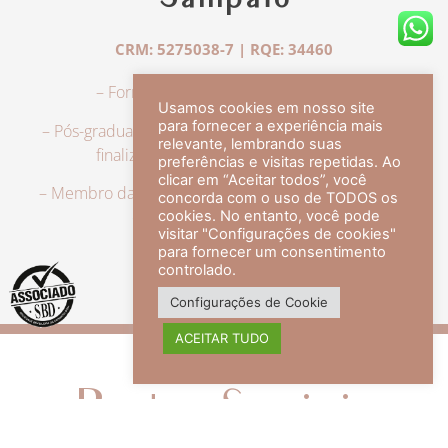
Sampaio
CRM: 5275038-7 | RQE: 34460
– Formação em Medicina pela UFRJ.
Usamos cookies em nosso site
para fornecer a experiência mais
– Pós-graduação em Dermatologia pela UFRJ, tendo
relevante, lembrando suas
finalizado a especialização em 2007.
preferências e visitas repetidas. Ao
clicar em “Aceitar todos”, você
– Membro da Sociedade Brasileira de Dermatologia,
concorda com o uso de TODOS os
com título de especialista.
cookies. No entanto, você pode
visitar "Configurações de cookies"
para fornecer um consentimento
controlado.
veja mais +
Configurações de Cookie
ACEITAR TUDO
Redes Sociais