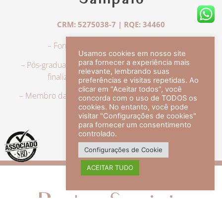
Sampaio
CRM: 5275038-7 | RQE: 34460
– Formação em Medicina pela UFRJ.
Usamos cookies em nosso site
para fornecer a experiência mais
– Pós-graduação em Dermatologia pela UFRJ, tendo
relevante, lembrando suas
finalizado a especialização em 2007.
preferências e visitas repetidas. Ao
clicar em “Aceitar todos”, você
– Membro da Sociedade Brasileira de Dermatologia,
concorda com o uso de TODOS os
com título de especialista.
cookies. No entanto, você pode
visitar "Configurações de cookies"
para fornecer um consentimento
controlado.
veja mais +
Configurações de Cookie
ACEITAR TUDO
Redes Sociais