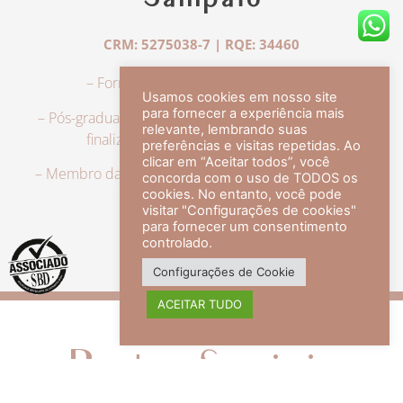
Sampaio
CRM: 5275038-7 | RQE: 34460
– Formação em Medicina pela UFRJ.
Usamos cookies em nosso site
para fornecer a experiência mais
– Pós-graduação em Dermatologia pela UFRJ, tendo
relevante, lembrando suas
finalizado a especialização em 2007.
preferências e visitas repetidas. Ao
clicar em “Aceitar todos”, você
– Membro da Sociedade Brasileira de Dermatologia,
concorda com o uso de TODOS os
com título de especialista.
cookies. No entanto, você pode
visitar "Configurações de cookies"
para fornecer um consentimento
controlado.
veja mais +
Configurações de Cookie
ACEITAR TUDO
Redes Sociais