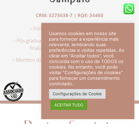
Sampaio
CRM: 5275038-7 | RQE: 34460
– Formação em Medicina pela UFRJ.
Usamos cookies em nosso site
para fornecer a experiência mais
– Pós-graduação em Dermatologia pela UFRJ, tendo
relevante, lembrando suas
finalizado a especialização em 2007.
preferências e visitas repetidas. Ao
clicar em “Aceitar todos”, você
– Membro da Sociedade Brasileira de Dermatologia,
concorda com o uso de TODOS os
com título de especialista.
cookies. No entanto, você pode
visitar "Configurações de cookies"
para fornecer um consentimento
controlado.
veja mais +
Configurações de Cookie
ACEITAR TUDO
Redes Sociais