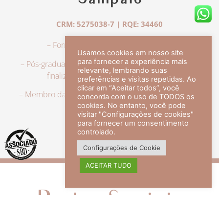
Sampaio
CRM: 5275038-7 | RQE: 34460
– Formação em Medicina pela UFRJ.
Usamos cookies em nosso site
para fornecer a experiência mais
– Pós-graduação em Dermatologia pela UFRJ, tendo
relevante, lembrando suas
finalizado a especialização em 2007.
preferências e visitas repetidas. Ao
clicar em “Aceitar todos”, você
– Membro da Sociedade Brasileira de Dermatologia,
concorda com o uso de TODOS os
com título de especialista.
cookies. No entanto, você pode
visitar "Configurações de cookies"
para fornecer um consentimento
controlado.
veja mais +
Configurações de Cookie
ACEITAR TUDO
Redes Sociais