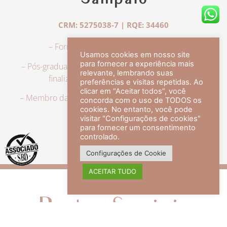
Sampaio
CRM: 5275038-7 | RQE: 34460
– Formação em Medicina pela UFRJ.
Usamos cookies em nosso site
para fornecer a experiência mais
– Pós-graduação em Dermatologia pela UFRJ, tendo
relevante, lembrando suas
finalizado a especialização em 2007.
preferências e visitas repetidas. Ao
clicar em “Aceitar todos”, você
– Membro da Sociedade Brasileira de Dermatologia,
concorda com o uso de TODOS os
com título de especialista.
cookies. No entanto, você pode
visitar "Configurações de cookies"
para fornecer um consentimento
controlado.
veja mais +
Configurações de Cookie
ACEITAR TUDO
Redes Sociais