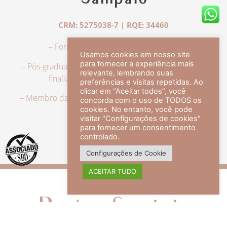
Sampaio
CRM: 5275038-7 | RQE: 34460
– Formação em Medicina pela UFRJ.
Usamos cookies em nosso site
para fornecer a experiência mais
– Pós-graduação em Dermatologia pela UFRJ, tendo
relevante, lembrando suas
finalizado a especialização em 2007.
preferências e visitas repetidas. Ao
clicar em “Aceitar todos”, você
– Membro da Sociedade Brasileira de Dermatologia,
concorda com o uso de TODOS os
com título de especialista.
cookies. No entanto, você pode
visitar "Configurações de cookies"
para fornecer um consentimento
controlado.
veja mais +
Configurações de Cookie
ACEITAR TUDO
Redes Sociais