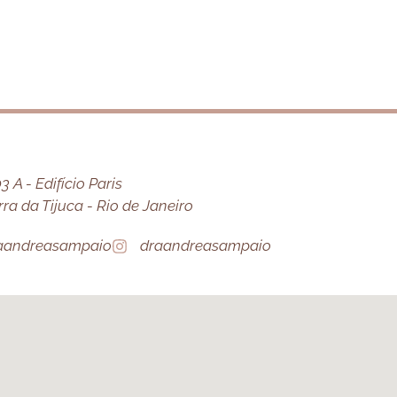
 A - Edifício Paris
a da Tijuca - Rio de Janeiro
aandreasampaio
draandreasampaio