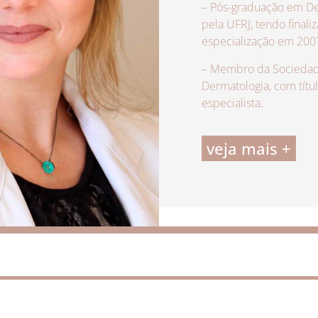
– Pós-graduação em De
pela UFRJ, tendo finali
especialização em 200
– Membro da Sociedade
Dermatologia, com títu
especialista.
veja mais +