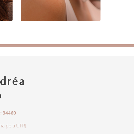
dréa
o
: 34460
a pela UFRJ.