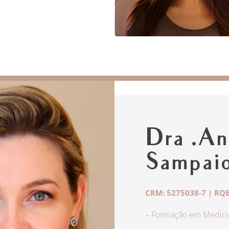
Dra .An
Sampai
CRM: 5275038-7 | RQE
– Formação em Medicin