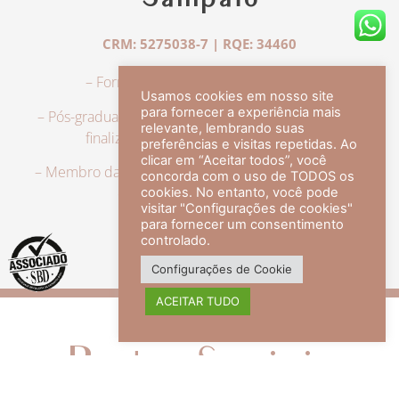
Sampaio
CRM: 5275038-7 | RQE: 34460
– Formação em Medicina pela UFRJ.
Usamos cookies em nosso site
para fornecer a experiência mais
– Pós-graduação em Dermatologia pela UFRJ, tendo
relevante, lembrando suas
finalizado a especialização em 2007.
preferências e visitas repetidas. Ao
clicar em “Aceitar todos”, você
– Membro da Sociedade Brasileira de Dermatologia,
concorda com o uso de TODOS os
com título de especialista.
cookies. No entanto, você pode
visitar "Configurações de cookies"
para fornecer um consentimento
controlado.
veja mais +
Configurações de Cookie
ACEITAR TUDO
Redes Sociais