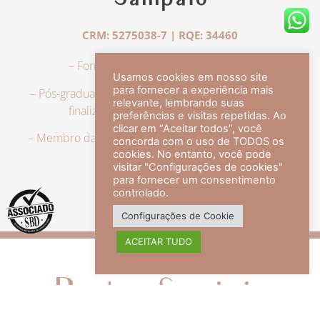
Sampaio
CRM: 5275038-7 | RQE: 34460
– Formação em Medicina pela UFRJ.
Usamos cookies em nosso site
para fornecer a experiência mais
– Pós-graduação em Dermatologia pela UFRJ, tendo
relevante, lembrando suas
finalizado a especialização em 2007.
preferências e visitas repetidas. Ao
clicar em “Aceitar todos”, você
– Membro da Sociedade Brasileira de Dermatologia,
concorda com o uso de TODOS os
com título de especialista.
cookies. No entanto, você pode
visitar "Configurações de cookies"
para fornecer um consentimento
controlado.
veja mais +
Configurações de Cookie
ACEITAR TUDO
Redes Sociais