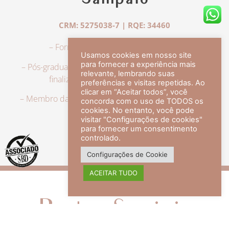
Sampaio
CRM: 5275038-7 | RQE: 34460
– Formação em Medicina pela UFRJ.
Usamos cookies em nosso site
para fornecer a experiência mais
– Pós-graduação em Dermatologia pela UFRJ, tendo
relevante, lembrando suas
finalizado a especialização em 2007.
preferências e visitas repetidas. Ao
clicar em “Aceitar todos”, você
– Membro da Sociedade Brasileira de Dermatologia,
concorda com o uso de TODOS os
com título de especialista.
cookies. No entanto, você pode
visitar "Configurações de cookies"
para fornecer um consentimento
controlado.
veja mais +
Configurações de Cookie
ACEITAR TUDO
Redes Sociais