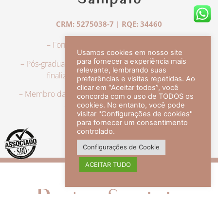
Sampaio
CRM: 5275038-7 | RQE: 34460
– Formação em Medicina pela UFRJ.
Usamos cookies em nosso site
para fornecer a experiência mais
– Pós-graduação em Dermatologia pela UFRJ, tendo
relevante, lembrando suas
finalizado a especialização em 2007.
preferências e visitas repetidas. Ao
clicar em “Aceitar todos”, você
– Membro da Sociedade Brasileira de Dermatologia,
concorda com o uso de TODOS os
com título de especialista.
cookies. No entanto, você pode
visitar "Configurações de cookies"
para fornecer um consentimento
controlado.
veja mais +
Configurações de Cookie
ACEITAR TUDO
Redes Sociais