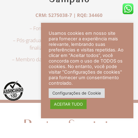
Sampaio
CRM: 5275038-7 | RQE: 34460
– Formação em Medicina pela UFRJ.
Usamos cookies em nosso site
para fornecer a experiência mais
– Pós-graduação em Dermatologia pela UFRJ, tendo
relevante, lembrando suas
finalizado a especialização em 2007.
preferências e visitas repetidas. Ao
clicar em “Aceitar todos”, você
– Membro da Sociedade Brasileira de Dermatologia,
concorda com o uso de TODOS os
com título de especialista.
cookies. No entanto, você pode
visitar "Configurações de cookies"
para fornecer um consentimento
controlado.
veja mais +
Configurações de Cookie
ACEITAR TUDO
Redes Sociais