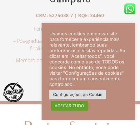
Sampaio
CRM: 5275038-7 | RQE: 34460
– Formação em Medicina pela UFRJ.
Usamos cookies em nosso site
para fornecer a experiência mais
– Pós-graduação em Dermatologia pela UFRJ, tendo
relevante, lembrando suas
finalizado a especialização em 2007.
preferências e visitas repetidas. Ao
clicar em “Aceitar todos”, você
– Membro da Sociedade Brasileira de Dermatologia,
concorda com o uso de TODOS os
com título de especialista.
cookies. No entanto, você pode
visitar "Configurações de cookies"
para fornecer um consentimento
controlado.
veja mais +
Configurações de Cookie
ACEITAR TUDO
Redes Sociais